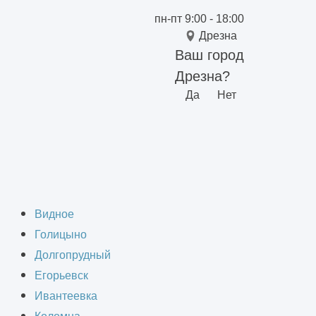
пн-пт 9:00 - 18:00
Дрезна
Ваш город
Дрезна?
Да
Нет
 в Дрезне
Видное
Голицыно
Долгопрудный
Егорьевск
Ивантеевка
ься в различных сферах: от