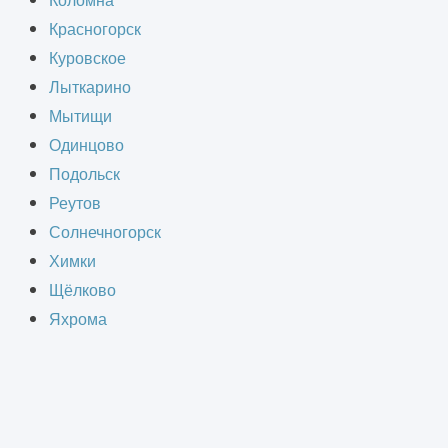
Коломна
пространства для хранения товаров,
Красногорск
м экономичным решением для
Куровское
и и эффективности использования
Лыткарино
Мытищи
Одинцово
Подольск
Реутов
Солнечногорск
СТВА
Химки
Щёлково
Яхрома
счёт