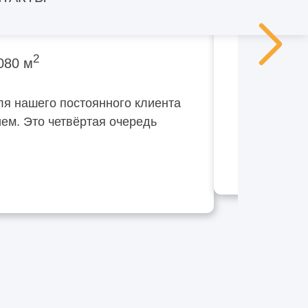
вый район
2
080 м
ля нашего постоянного клиента
ем. Это четвёртая очередь