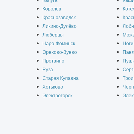
Калуга
Каш
сельского хозяйства до производств
Королев
Коте
размещения оборудования или орган
Краснозаводск
Крас
бизнеса. Ангары такого размера об
Ликино-Дулёво
Лобн
площади, что делает их популярны
Люберцы
Можа
Наро-Фоминск
Ноги
Орехово-Зуево
Павл
Протвино
Пушк
Руза
Серг
РАС
Старая Купавна
Трои
Хотьково
Черн
Электрогорск
Элек