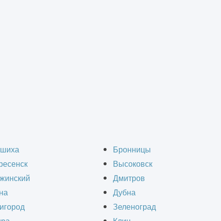
водимых ангаров
>
Ангар 2000 м²
ьство ангаров 2000 м²
шиха
Бронницы
ресенск
Высоковск
жинский
Дмитров
на
Дубна
игород
Зеленоград
версальные здания, которые могут использоват