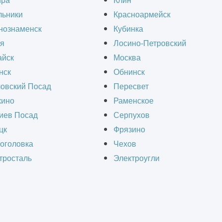
ира
Клин
а и логистики. Они предоставляют достаточно 
льники
Красноармейск
изации рабочего процесса, оставаясь при это
нознаменск
Кубинка
еспечивают оптимальное сочетание вместимост
я
Лосино-Петровский
м выбором среди предпринимателей.
йск
Москва
нск
Обнинск
овский Посад
Пересвет
ино
Раменское
иев Посад
Серпухов
СЧИТАТЬ СТОИМОСТЬ СТРОИТЕЛЬ
цк
Фрязино
оголовка
Чехов
тросталь
Электроугли
Получить ра