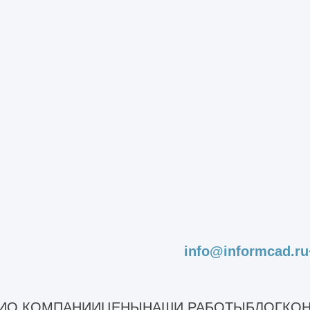
ского ангара по индивидуальному проекту любого размера
Монтаж ангара
Наши работы
info@informcad.ru
Склад
И
О КОМПАНИИ
ЦЕНЫ
НАШИ РАБОТЫ
БЛОГ
КОН