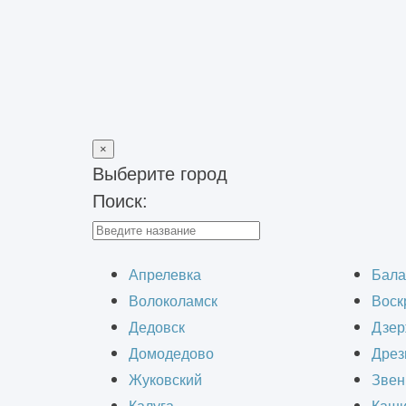
×
Выберите город
Поиск:
Главная
>
Строительство зданий
>
Строительство быстровоз
Строител
Апрелевка
Бала
Волоколамск
Воск
Дедовск
Дзер
Домодедово
Дрез
Жуковский
Звен
Ангары площадью 2000 м² — это уни