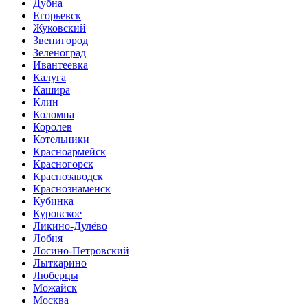
Дубна
Егорьевск
Жуковский
Звенигород
Зеленоград
Ивантеевка
Калуга
Кашира
Клин
Коломна
Королев
Котельники
Красноармейск
Красногорск
Краснозаводск
Краснознаменск
Кубинка
Куровское
Ликино-Дулёво
Лобня
Лосино-Петровский
Лыткарино
Люберцы
Можайск
Москва