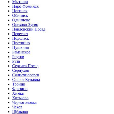
Мытищи
Наро-Фоминск
Ногинск
Обнинск
Одинцово
Орехово-Зуево
Павловский Посад
Пересвет
Подольск
Протвино
Пушкино
Раменское
Реутов
Руза
Сергиев Посад
Серпухов
Солнечногорск
Старая Купавна
Троицк
Фрязино
Химки
Хотьково
Черноголовка
Чехов
Щёлково