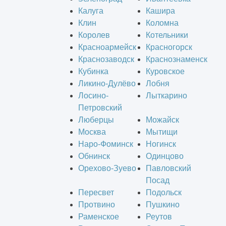
Калуга
Кашира
Клин
Коломна
Королев
Котельники
Красноармейск
Красногорск
Краснозаводск
Краснознаменск
Кубинка
Куровское
Ликино-Дулёво
Лобня
Лосино-
Лыткарино
Петровский
Люберцы
Можайск
Москва
Мытищи
Наро-Фоминск
Ногинск
Обнинск
Одинцово
Орехово-Зуево
Павловский
Посад
Пересвет
Подольск
Протвино
Пушкино
Раменское
Реутов