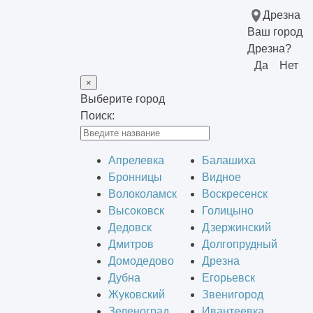
Дрезна
Ваш город
Дрезна?
Да
Нет
×
Выберите город
Поиск:
Апрелевка
Балашиха
Бронницы
Видное
Волоколамск
Воскресенск
Высоковск
Голицыно
Дедовск
Дзержинский
Дмитров
Долгопрудный
Домодедово
Дрезна
Дубна
Егорьевск
Жуковский
Звенигород
Зеленоград
Ивантеевка