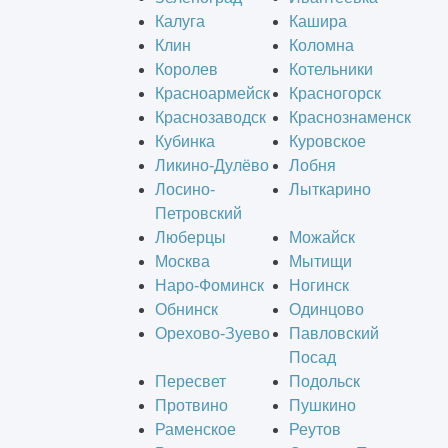
Калуга
Кашира
Клин
Коломна
Королев
Котельники
Красноармейск
Красногорск
Краснозаводск
Краснознаменск
Кубинка
Куровское
Ликино-Дулёво
Лобня
Лосино-
Лыткарино
Петровский
Люберцы
Можайск
Москва
Мытищи
Наро-Фоминск
Ногинск
Обнинск
Одинцово
Орехово-Зуево
Павловский
Посад
Пересвет
Подольск
Протвино
Пушкино
Раменское
Реутов