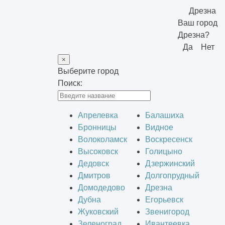
Дрезна
Ваш город
Дрезна?
Да
Нет
×
Выберите город
Поиск:
Апрелевка
Балашиха
Бронницы
Видное
Волоколамск
Воскресенск
Высоковск
Голицыно
Дедовск
Дзержинский
Дмитров
Долгопрудный
Домодедово
Дрезна
Дубна
Егорьевск
Жуковский
Звенигород
Зеленоград
Ивантеевка