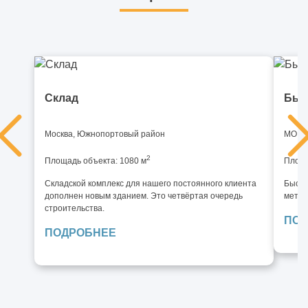
Склад
Быс
Москва, Южнопортовый район
МО, И
2
Площадь объекта: 1080 м
Площа
Складской комплекс для нашего постоянного клиента
Быстр
дополнен новым зданием. Это четвёртая очередь
метал
строительства.
ПОД
ПОДРОБНЕЕ