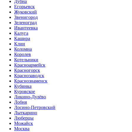
Дубна
Егорьевск
Жуковский
Звенигород
Зеленоград
Ивантеевка
Калуга
Кашира
Клин
Коломна
Королев
Котельники
Красноармейск
Красногорск
Краснозаводск
Краснознаменск
Кубинка
Куровское
Ликино-Дулёво
Лобня
Лосино-Петровский
Лыткарино
Люберцы
Можайск
Москва