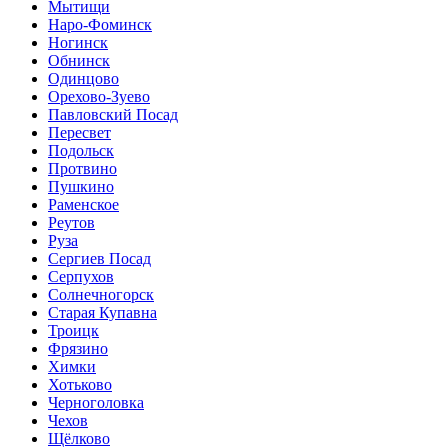
Мытищи
Наро-Фоминск
Ногинск
Обнинск
Одинцово
Орехово-Зуево
Павловский Посад
Пересвет
Подольск
Протвино
Пушкино
Раменское
Реутов
Руза
Сергиев Посад
Серпухов
Солнечногорск
Старая Купавна
Троицк
Фрязино
Химки
Хотьково
Черноголовка
Чехов
Щёлково