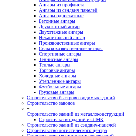
Ангары из профлиста
Ангары из сэндвич панелей
Ангары односкатные
Бетонные ангары
Двухскатный ангар
Двухэтажные ангары
Некапитальный ангар
Производственные ангары
Сельскохозяйственные ангары
Спортивные ангары
Теннисные ангары
Теплые ангары
Торговые ангары
Холодные ангары
Утепленные ангары
Футбольные ангары
Грузовые ангары
Строительство быстровозводимых зданий
Строительство заводов
+
Строительство зданий из металлоконструкций
Строительство зданий из ЛМК
Строительство зданий из сэндвич-панелей
Строительство логистического центра
Строительство медицинских учреждений