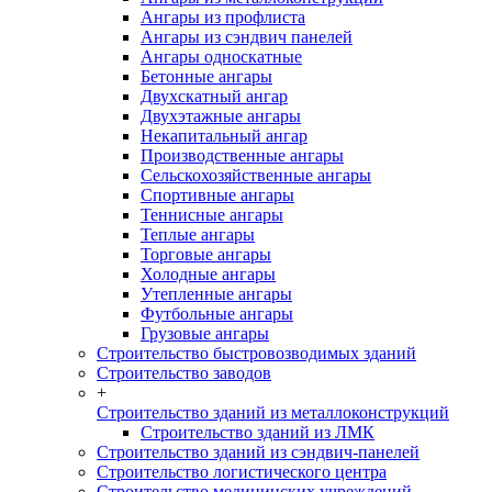
Ангары из профлиста
Ангары из сэндвич панелей
Ангары односкатные
Бетонные ангары
Двухскатный ангар
Двухэтажные ангары
Некапитальный ангар
Производственные ангары
Сельскохозяйственные ангары
Спортивные ангары
Теннисные ангары
Теплые ангары
Торговые ангары
Холодные ангары
Утепленные ангары
Футбольные ангары
Грузовые ангары
Строительство быстровозводимых зданий
Строительство заводов
+
Строительство зданий из металлоконструкций
Строительство зданий из ЛМК
Строительство зданий из сэндвич-панелей
Строительство логистического центра
Строительство медицинских учреждений