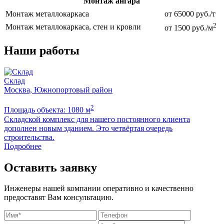
Монтаж ангара
Монтаж металлокаркаса
от 65000 руб./т
2
Монтаж металлокаркаса, стен и кровли
от 1500 руб./м
Наши работы
Склад
Москва, Южнопортовый район
2
Площадь объекта: 1080 м
П
Складской комплекс для нашего постоянного клиента
Б
дополнен новым зданием. Это четвёртая очередь
м
строительства.
Подробнее
Оставить заявку
Инженеры нашей компании оперативно и качественно
предоставят Вам консультацию.