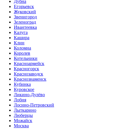
Дубна
Егорьевск
Жуковский
Звенигород
Зеленоград
Ивантеевка
Калуга
Кашира
Клин
Коломна
Королев
Котельники
Красноармейск
Красногорск
Краснозаводск
Краснознаменск
Кубинка
Куровское
Ликино-Дулёво
Лобня
Лосино-Петровский
Лыткарино
Люберцы
Можайск
Москва