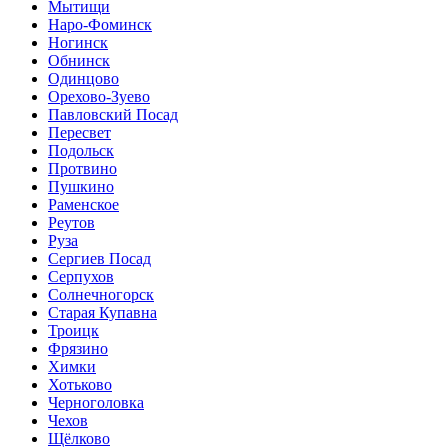
Мытищи
Наро-Фоминск
Ногинск
Обнинск
Одинцово
Орехово-Зуево
Павловский Посад
Пересвет
Подольск
Протвино
Пушкино
Раменское
Реутов
Руза
Сергиев Посад
Серпухов
Солнечногорск
Старая Купавна
Троицк
Фрязино
Химки
Хотьково
Черноголовка
Чехов
Щёлково