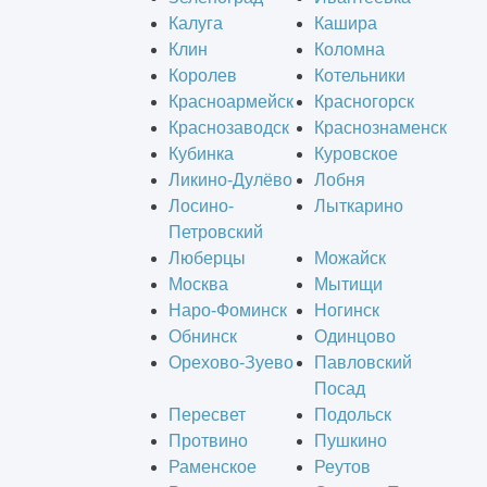
Калуга
Кашира
Клин
Коломна
Королев
Котельники
Красноармейск
Красногорск
Краснозаводск
Краснознаменск
Кубинка
Куровское
Ликино-Дулёво
Лобня
Лосино-
Лыткарино
Петровский
Люберцы
Можайск
Москва
Мытищи
Наро-Фоминск
Ногинск
Обнинск
Одинцово
Орехово-Зуево
Павловский
Посад
Пересвет
Подольск
Протвино
Пушкино
Раменское
Реутов