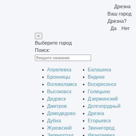
Дрезна
Ваш город
Дрезна?
Да
Нет
×
Выберите город
Поиск:
Апрелевка
Балашиха
Бронницы
Видное
Волоколамск
Воскресенск
Высоковск
Голицыно
Дедовск
Дзержинский
Дмитров
Долгопрудный
Домодедово
Дрезна
Дубна
Егорьевск
Жуковский
Звенигород
Зеленоград
Ивантеевка