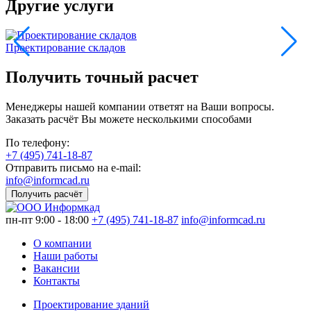
Другие услуги
Проектирование складов
Л
Получить точный расчет
Менеджеры нашей компании ответят на Ваши вопросы.
Заказать расчёт Вы можете несколькими способами
По телефону:
+7 (495) 741-18-87
Отправить письмо на e-mail:
info@informcad.ru
Получить расчёт
пн-пт 9:00 - 18:00
+7 (495) 741-18-87
info@informcad.ru
О компании
Наши работы
Вакансии
Контакты
Проектирование зданий