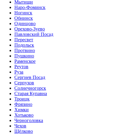
Мытищи
Наро-Фоминск
Ногинск
Обнинск
Одинцово
Орехово-Зуево
Павловский Посад
Пересвет
Подольск
Протвино
Пушкино
Раменское
Реутов
Руза
Сергиев Посад
Серпухов
Солнечногорск
Старая Купавна
Троицк
Фрязино
Химки
Хотьково
Черноголовка
Чехов
Щёлково