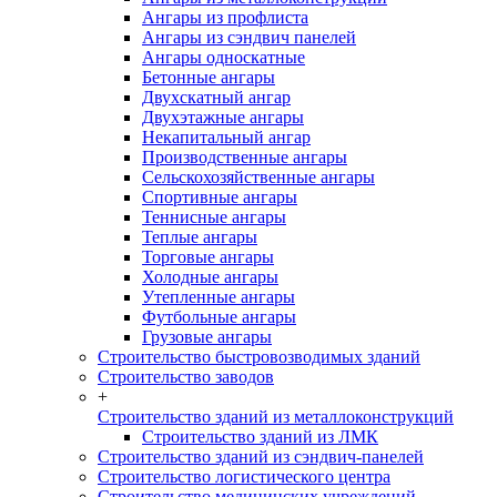
Ангары из профлиста
Ангары из сэндвич панелей
Ангары односкатные
Бетонные ангары
Двухскатный ангар
Двухэтажные ангары
Некапитальный ангар
Производственные ангары
Сельскохозяйственные ангары
Спортивные ангары
Теннисные ангары
Теплые ангары
Торговые ангары
Холодные ангары
Утепленные ангары
Футбольные ангары
Грузовые ангары
Строительство быстровозводимых зданий
Строительство заводов
+
Строительство зданий из металлоконструкций
Строительство зданий из ЛМК
Строительство зданий из сэндвич-панелей
Строительство логистического центра
Строительство медицинских учреждений