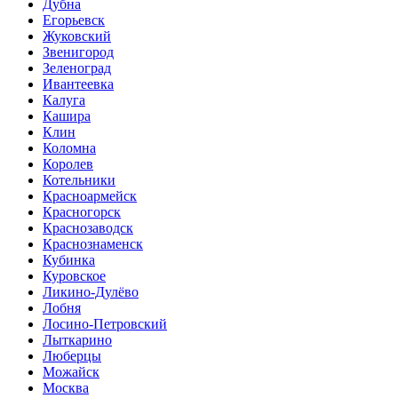
Дубна
Егорьевск
Жуковский
Звенигород
Зеленоград
Ивантеевка
Калуга
Кашира
Клин
Коломна
Королев
Котельники
Красноармейск
Красногорск
Краснозаводск
Краснознаменск
Кубинка
Куровское
Ликино-Дулёво
Лобня
Лосино-Петровский
Лыткарино
Люберцы
Можайск
Москва