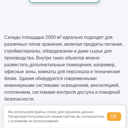
Склады площадью 2000 м² идеально подходят для
различных типов хранения, включая продукты питания,
стройматериалы, оборудование и даже сырье для
производства. Внутри таких объектов можно
разместить дополнительные помещения, например,
офисные зоны, комнаты для персонала и технические
блоки. Здания оборудуются современными
инженерными системами: освещением, вентиляцией,
отоплением, системами контроля доступа и пожарной
безопасности.
Мы используем файлы cookie для хранения данных.
Универсальность таких складов делает их
OK
Продолжая пользоваться нашим сайтом, вы соглашаетесь
с условиями их использования.
востребованными в самых разных сферах, начиная от