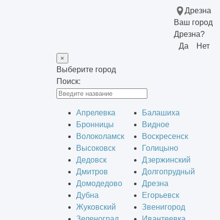
Дрезна
Ваш город
Дрезна?
Да
Нет
×
Выберите город
Поиск:
Апрелевка
Балашиха
Бронницы
Видное
Волоколамск
Воскресенск
Высоковск
Голицыно
Дедовск
Дзержинский
Дмитров
Долгопрудный
Домодедово
Дрезна
Дубна
Егорьевск
Жуковский
Звенигород
Зеленоград
Ивантеевка