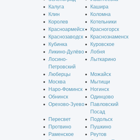
Калуга
Кашира
Клин
Коломна
Королев
Котельники
Красноармейск
Красногорск
Краснозаводск
Краснознаменск
Кубинка
Куровское
Ликино-Дулёво
Лобня
Лосино-
Лыткарино
Петровский
Люберцы
Можайск
Москва
Мытищи
Наро-Фоминск
Ногинск
Обнинск
Одинцово
Орехово-Зуево
Павловский
Посад
Пересвет
Подольск
Протвино
Пушкино
Раменское
Реутов