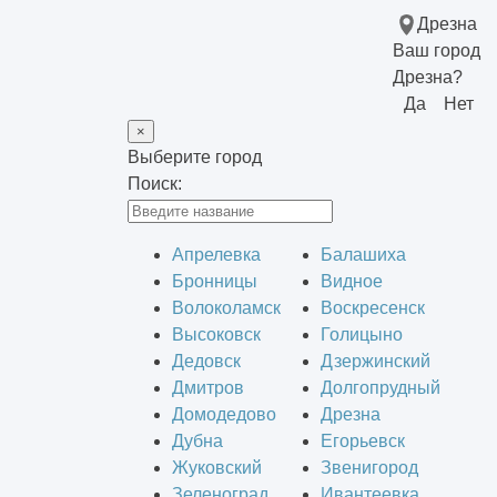
Дрезна
Ваш город
Дрезна?
Да
Нет
×
Выберите город
Поиск:
Апрелевка
Балашиха
Бронницы
Видное
Волоколамск
Воскресенск
Высоковск
Голицыно
Дедовск
Дзержинский
Дмитров
Долгопрудный
Домодедово
Дрезна
Дубна
Егорьевск
Жуковский
Звенигород
Зеленоград
Ивантеевка