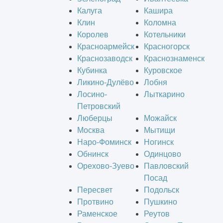
Калуга
Кашира
Клин
Коломна
Королев
Котельники
Красноармейск
Красногорск
Краснозаводск
Краснознаменск
Кубинка
Куровское
Ликино-Дулёво
Лобня
Лосино-
Лыткарино
Петровский
Люберцы
Можайск
Москва
Мытищи
Наро-Фоминск
Ногинск
Обнинск
Одинцово
Орехово-Зуево
Павловский
Посад
Пересвет
Подольск
Протвино
Пушкино
Раменское
Реутов