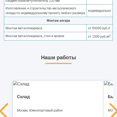
сэндвич-панели+утеплитель 120 мм
Изготовление и строительство металлического
индивидуально
склада по индивидуальному проекту любого размера
Монтаж ангара
Монтаж металлокаркаса
от 65000 руб./т
2
Монтаж металлокаркаса, стен и кровли
от 1500 руб./м
Наши работы
Склад
Быс
Москва, Южнопортовый район
МО, И