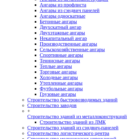
Ангары из профлиста
Ангары из сэндвич панелей
Ангары односкатные
Бетонные ангары
Двухскатный ангар
Двухэтажные ангары
Некапитальный ангар
Производственные ангары
Сельскохозяйственные ангары
Спортивные ангары
Теннисные ангары
Теплые ангары
Торговые ангары
Холодные ангары
Утепленные ангары
Футбольные ангары
Грузовые ангары
Строительство быстровозводимых зданий
Строительство заводов
+
Строительство зданий из металлоконструкций
Строительство зданий из ЛМК
Строительство зданий из сэндвич-панелей
Строительство логистического центра
Строительство медицинских учреждений