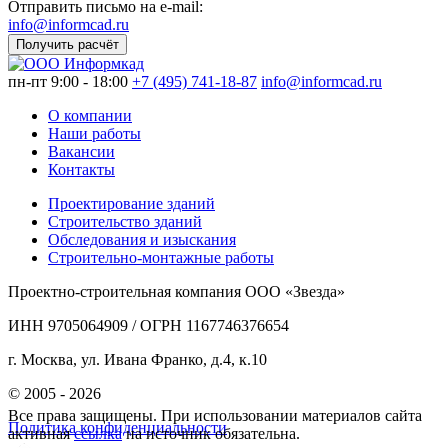
Отправить письмо на e-mail:
info@informcad.ru
Получить расчёт
пн-пт 9:00 - 18:00
+7 (495) 741-18-87
info@informcad.ru
О компании
Наши работы
Вакансии
Контакты
Проектирование зданий
Строительство зданий
Обследования и изыскания
Строительно-монтажные работы
Проектно-строительная компания ООО «Звезда»
ИНН 9705064909 / ОГРН 1167746376654
г. Москва, ул. Ивана Франко, д.4, к.10
© 2005 - 2026
Все права защищены. При использовании материалов сайта
Политика конфиденциальности
активная
ссылка
на источник обязательна.