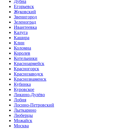
Дубна
Егорьевск
Жуковский
Звенигород
Зеленоград
Ивантеевка
Калуга
Кашира
Клин
Коломна
Королев
Котельники
Красноармейск
Красногорск
Краснозаводск
Краснознаменск
Кубинка
Куровское
Ликино-Дулёво
Лобня
Лосино-Петровский
Лыткарино
Люберцы
Можайск
Москва