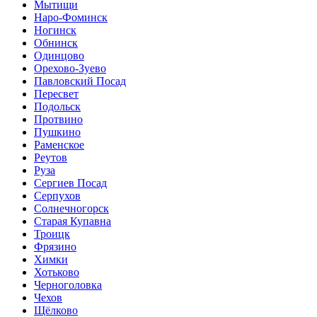
Мытищи
Наро-Фоминск
Ногинск
Обнинск
Одинцово
Орехово-Зуево
Павловский Посад
Пересвет
Подольск
Протвино
Пушкино
Раменское
Реутов
Руза
Сергиев Посад
Серпухов
Солнечногорск
Старая Купавна
Троицк
Фрязино
Химки
Хотьково
Черноголовка
Чехов
Щёлково