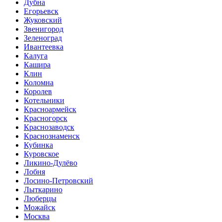
Дубна
Егорьевск
Жуковский
Звенигород
Зеленоград
Ивантеевка
Калуга
Кашира
Клин
Коломна
Королев
Котельники
Красноармейск
Красногорск
Краснозаводск
Краснознаменск
Кубинка
Куровское
Ликино-Дулёво
Лобня
Лосино-Петровский
Лыткарино
Люберцы
Можайск
Москва