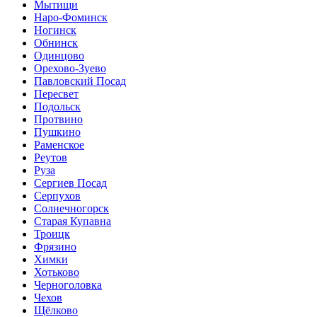
Мытищи
Наро-Фоминск
Ногинск
Обнинск
Одинцово
Орехово-Зуево
Павловский Посад
Пересвет
Подольск
Протвино
Пушкино
Раменское
Реутов
Руза
Сергиев Посад
Серпухов
Солнечногорск
Старая Купавна
Троицк
Фрязино
Химки
Хотьково
Черноголовка
Чехов
Щёлково