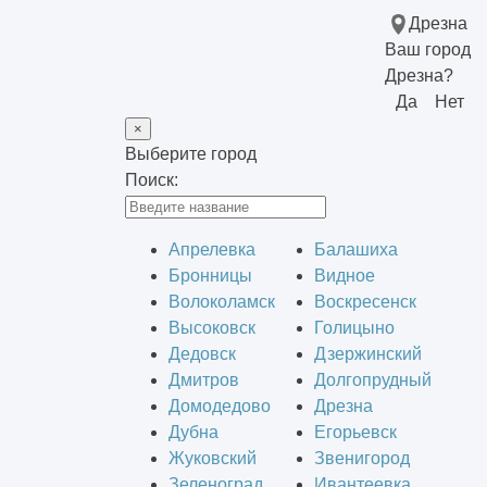
Дрезна
Ваш город
Дрезна?
Да
Нет
×
Выберите город
Поиск:
Апрелевка
Балашиха
Бронницы
Видное
Волоколамск
Воскресенск
Высоковск
Голицыно
Дедовск
Дзержинский
Дмитров
Долгопрудный
Домодедово
Дрезна
Дубна
Егорьевск
Жуковский
Звенигород
Зеленоград
Ивантеевка