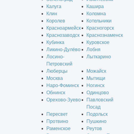
Калуга
Кашира
Клин
Коломна
Королев
Котельники
Красноармейск
Красногорск
Краснозаводск
Краснознаменск
Кубинка
Куровское
Ликино-Дулёво
Лобня
Лосино-
Лыткарино
Петровский
Люберцы
Можайск
Москва
Мытищи
Наро-Фоминск
Ногинск
Обнинск
Одинцово
Орехово-Зуево
Павловский
Посад
Пересвет
Подольск
Протвино
Пушкино
Раменское
Реутов