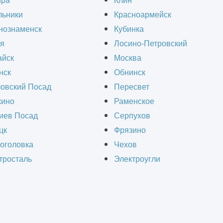
ира
Клин
нашей команде!
льники
Красноармейск
нознаменск
Кубинка
я
Лосино-Петровский
йск
Москва
нск
Обнинск
ой
овский Посад
Пересвет
ино
Раменское
иев Посад
Серпухов
цк
Фрязино
оголовка
Чехов
тросталь
Электроугли