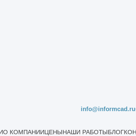
ания школы
гоэтажного каркасного здания
щественных зданий
екта капитального строительства
ъектов незавершенного строительства
оизводственных зданий
ромышленных зданий
стояния сооружений
льного ремонта
асадов
садов зданий
info@informcad.ru
ельных конструкций зданий и сооружений
дование строительных конструкций здания
И
О КОМПАНИИ
ЦЕНЫ
НАШИ РАБОТЫ
БЛОГ
КОН