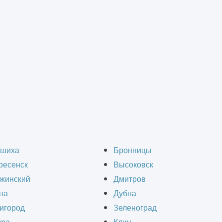
Вакансии
шиха
Бронницы
ресенск
Высоковск
жинский
Дмитров
Наша компания постоянно развивается,
на
Дубна
увеличивая производственные и офисные
игород
Зеленоград
возможности. Мы будем рады видеть Вас в