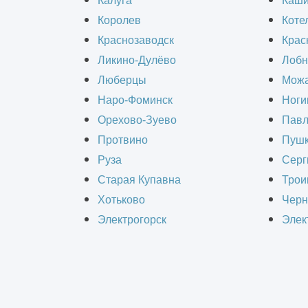
Калуга
Каш
Королев
Коте
Краснозаводск
Крас
Ликино-Дулёво
Лобн
Люберцы
Можа
Компании "ИнформКАД" требуются
Наро-Фоминск
Ноги
следующие сотрудники для удаленн
Орехово-Зуево
Павл
работы:
Протвино
Пушк
Руза
Серг
Инженер ПТО
Старая Купавна
Трои
Хотьково
Черн
Сметчик
Электрогорск
Элек
Прораб