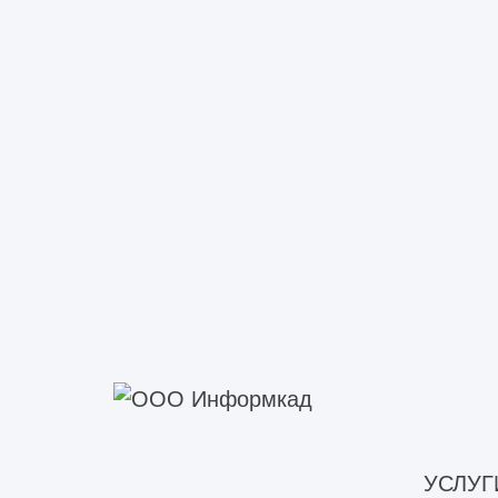
Техническое обследование зд
Техническое обследование мно
Техническое обследование об
Техническое обследование объ
Техническое обследование об
Техническое обследование пр
Техническое обследование п
Техническое обследование со
Техническое обследование капита
Техническое обследование ф
Техническое обследование фа
Техническое обследование строит
Инженерно-техническое обсле
УСЛУГ