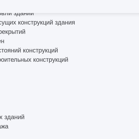
остояния конструкций зданий
овли зданий
сущих конструкций здания
рекрытий
ен
стояний конструкций
роительных конструкций
х зданий
ажа