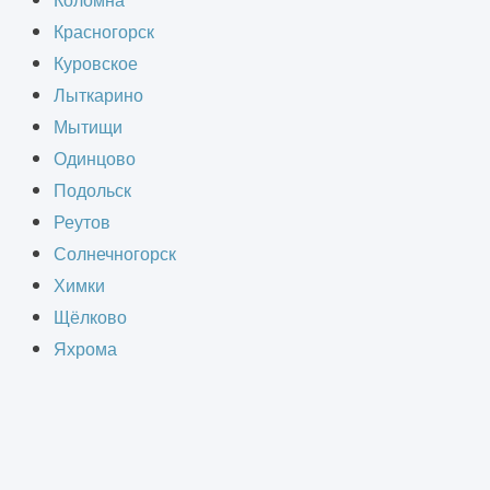
Коломна
Красногорск
Куровское
Лыткарино
Мытищи
Одинцово
Подольск
Реутов
Вы можете прислать свое резюме
Солнечногорск
на электронный адрес
Химки
info@informcad.ru
или заполнить
Щёлково
форму ниже:
Яхрома